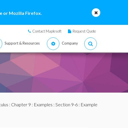
 or Mozilla Firefox.
Contact Maplesoft
Request Quote
Support & Resources
Company
culus
:
Chapter 9
:
Examples
:
Section 9-6
: Example