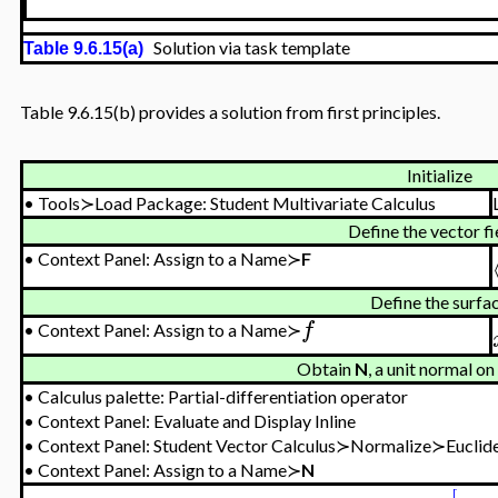
Solution via task template
Table 9.6.15(a)
Table 9.6.15(b) provides a solution from first principles.
Initialize
•
Tools≻Load Package: Student Multivariate Calculus
Define the vector f
•
Context Panel: Assign to a Name≻
F
Define the surfa
f
•
Context Panel: Assign to a Name≻
Obtain
N
, a unit normal on
•
Calculus palette: Partial-differentiation operator
•
Context Panel: Evaluate and Display Inline
•
Context Panel: Student Vector Calculus≻Normalize≻Euclid
•
Context Panel: Assign to a Name≻
N