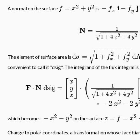
2
2
i
j
=
+
−
−
f
x
y
f
f
A normal on the surface
is
x
y
1
N
=
−
−
−
−
−
−
−
−
−
−
−
−
−
−
−
√
2
2
1
+
4
+
4
x
y
−
−
−
−
−
−
−
−
−
−
−
√
2
2
d
=
1
+
+
d
σ
f
f
The element of surface area is
x
y
convenient to call it "dsig". The integrand of the flux integral is
⎛
[
]
x
⎝
1
F
N
⋅
dsig
=
⋅
y
−
−
−
−
−
−
−
−
−
−
−
−
−
−
−
√
2
2
1
+
4
+
4
x
y
z
2
−
2
−
2
x
y
=
2
2
2
−
−
=
=
x
y
z
f
x
which becomes
on the surface
Change to polar coordinates, a transformation whose Jacobian