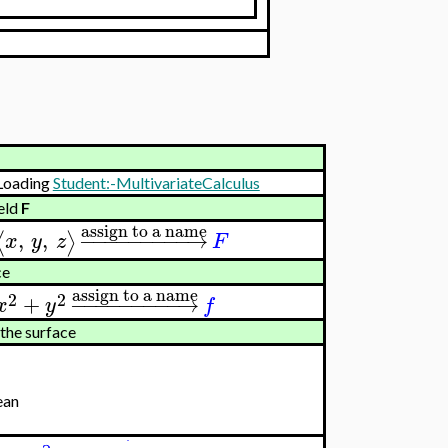
Loading
Student:-MultivariateCalculus
ield
F
assign to a name
,
,
−
−
−
−
−
−
−
−
−
→
⟨
⟩
x
y
z
F
ce
assign to a name
2
2
+
−
−
−
−
−
−
−
−
−
→
x
y
f
 the surface
ean