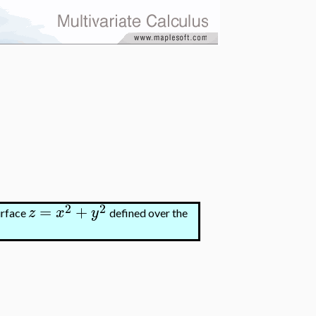
2
2
=
+
z
x
y
urface
defined over the