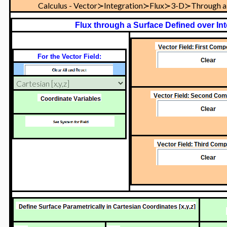
Calculus - Vector≻Integration≻Flux≻3-D≻Through a S
Flux through a Surface Defined over Inte
For the Vector Field: