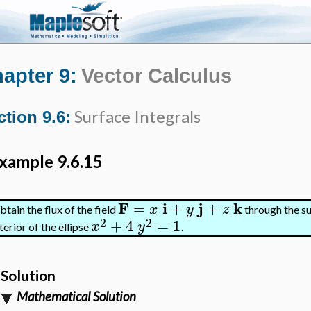
apter 9:
Vector Calculus
Surface Integrals
ction 9.6:
xample 9.6.15
F
i
j
k
=
+
+
x
y
z
tain the flux of the field
through the s
2
2
+
4
=
1
x
y
terior of the ellipse
.
Solution
Mathematical Solution