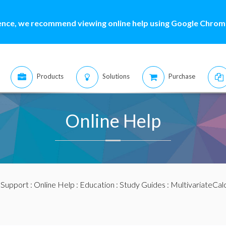
ence, we recommend viewing online help using Google Chrome
Products
Solutions
Purchase
Online Help
:
Support
:
Online Help
:
Education
:
Study Guides
:
MultivariateCal