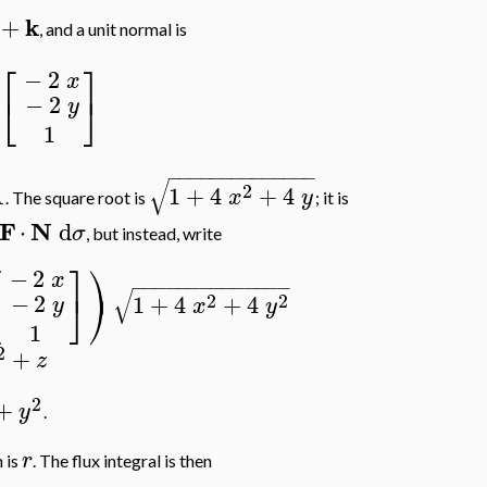
k
+
, and a unit normal is
⎡
⎤
−
2
x
⎣
⎦
−
2
y
1
−
−
−
−
−
−
−
−
−
−
−
−
−
−
√
2
A
1
+
4
+
4
x
y
. The square root is
; it is
F
N
⋅
d
σ
, but instead, write
⎡
⎤
⎞
−
2
x
−
−
−
−
−
−
−
−
−
−
−
−
−
−
√
⎣
⎦
⎠
−
2
2
2
1
+
4
+
4
y
x
y
1
2
+
z
2
+
y
.
r
 is
. The flux integral is then