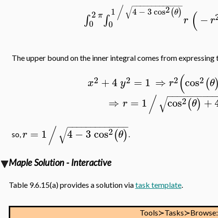
−
−
−
−
−
−
−
−
−
−
−
−
−
/
√
2
1
4
−
3
cos
(
)
(
θ
2
π
−
∫
∫
r
r
0
0
The upper bound on the inner integral comes from expressing th
(
2
2
2
2
+
4
=
1
⇒
cos
(
x
y
r
θ
−
−
−
−
−
−
−
−
−
/
√
2
⇒
=
1
cos
+
(
)
r
θ
−
−
−
−
−
−
−
−
−
−
−
−
−
/
√
2
=
1
4
−
3
cos
(
)
r
θ
so,
.
Maple Solution - Interactive
Table 9.6.15(a) provides a solution via
task template
.
Tools≻Tasks≻Browse