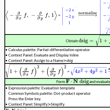
⟨
⟩
normalize
∂
∂
−
,
−
,
1
−
−
−
−
−
→
f
f
=
∂
∂
x
y
−
−
−
√
dsig
=
1
+
Obtain
•
Calculus palette: Partial-differentiation operator
•
Context Panel: Evaluate and Display Inline
•
Context Panel: Assign to a Name≻
dsig
−
−
−
−
−
−
−
−
−
−
−
−
−
−
−
−
−
−
−
−
−
−
−
√
2
2
−
−
−
−
−
−
−
−
−
−
−
−
−
(
)
(
)
√
∂
∂
2
2
1
+
+
4
+
4
+
1
f
f
x
y
=
∂
∂
x
y
F
N
⋅
dsig
Form
and evaluate
•
Expression palette: Evaluation template
Common Symbols palette: Dot-product operator
Press the Enter key.
•
Context Panel: Simplify≻Simplify
∣
F
N