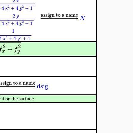
assign to a name
−
−
−
−
−
−
−
−
−
→
N
−
−
−
−
−
−
−
−
2
2
+
f
f
x
y
assign to a name
−
−
−
−
−
−
−
−
−
→
dsig
 it on the surface