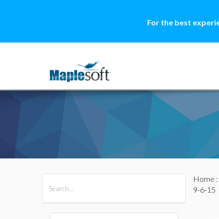
For the best experi
Home
All Products
Maple
MapleSim
9-6-15