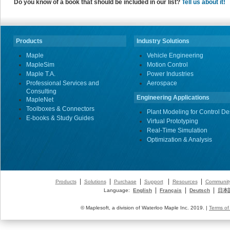
Do you know of a book that should be included in our list?
Tell us about it!
Products
Industry Solutions
Maple
Vehicle Engineering
MapleSim
Motion Control
Maple T.A.
Power Industries
Professional Services and
Aerospace
Consulting
Engineering Applications
MapleNet
Toolboxes & Connectors
Plant Modeling for Control De
E-books & Study Guides
Virtual Prototyping
Real-Time Simulation
Optimization & Analysis
|
|
|
|
|
Products
Solutions
Purchase
Support
Resources
Communit
|
|
|
Language:
English
Français
Deutsch
日本
© Maplesoft, a division of Waterloo Maple Inc. 2019. |
Terms of