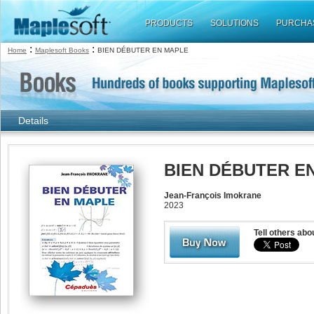
PRODUCTS
SOLUTIONS
PURCHA
:
:
Home
Maplesoft Books
BIEN DÉBUTER EN MAPLE
Details
BIEN DÉBUTER E
Jean-François Imokrane
2023
Tell others abo